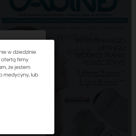
ookies
ie w dziedzinie
ofertą firmy
m, że jestem
funkcje mediów
ub medycyny, lub
ież informacje o
ościowych,
rzekazałeś lub
szystko