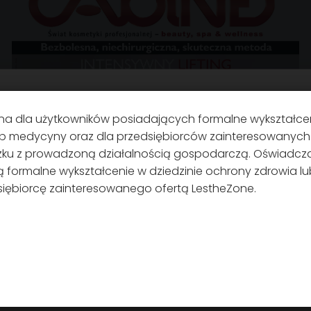
a
Szczegóły
O plikach c
a dla użytkowników posiadających formalne wykształcen
ysta z plików cookies
b medycyny oraz dla przedsiębiorców zainteresowanych 
zku z prowadzoną działalnością gospodarczą. Oświadcza
cookie, aby personalizować treści i reklamy, udostępniać 
formalne wykształcenie w dziedzinie ochrony zdrowia l
ch i analizować ruch w naszej witrynie. Udostępniamy równ
siębiorcę zainteresowanego ofertą LestheZone.
niu z naszej witryny naszym partnerom w mediach społeczn
ityce, którzy mogą łączyć je z innymi informacjami, które im p
wyniku korzystania z ich usług.
wa
Dostosuj
Zezwalaj na w