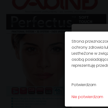
Zgod
Strona przeznaczon
Ta strona korz
ochrony zdrowia lu
LestheZone w zwią
Używamy plików 
osobą posiadającą 
społecznościowy
reprezentuję przed
Twoim korzysta
reklamie i anal
które zebrali w 
Potwierdzam
Nie potwierdzam
Odmo