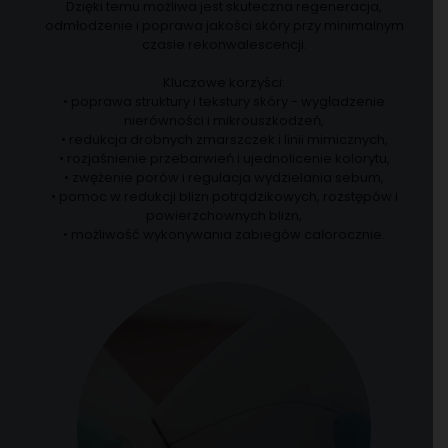
Dzięki temu możliwa jest skuteczna regeneracja,
odmłodzenie i poprawa jakości skóry przy minimalnym
czasie rekonwalescencji.
Kluczowe korzyści:
• poprawa struktury i tekstury skóry - wygładzenie
nierówności i mikrouszkodzeń,
• redukcja drobnych zmarszczek i linii mimicznych,
• rozjaśnienie przebarwień i ujednolicenie kolorytu,
• zwężenie porów i regulacja wydzielania sebum,
• pomoc w redukcji blizn potrądzikowych, rozstępów i
powierzchownych blizn,
• możliwość wykonywania zabiegów całorocznie.