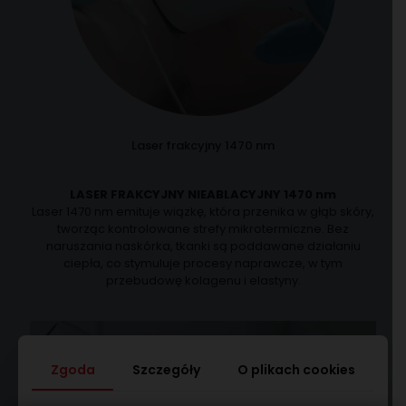
Laser frakcyjny 1470 nm
LASER FRAKCYJNY NIEABLACYJNY 1470 nm
Laser 1470 nm emituje wiązkę, która przenika w głąb skóry,
tworząc kontrolowane strefy mikrotermiczne. Bez
naruszania naskórka, tkanki są poddawane działaniu
ciepła, co stymuluje procesy naprawcze, w tym
przebudowę kolagenu i elastyny.
Zgoda
Szczegóły
O plikach cookies