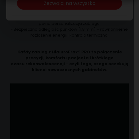
Zezwalaj na wszystko
• Wysoka moc - gwarancja stabilnego i powtarzalnego
efektu klinicznego.
• Regulowana gęstość skanowania (100 %, 50 %, 10 %) –
pełna personalizacja zabiegu.
• Bezpieczna odległość punktów (1,8 mm) – równomierne
rozłożenie energii i kontrola termiczna.
Każdy zabieg z HialuroFrax® PRO to połączenie
precyzji, komfortu pacjenta i krótkiego
czasu rekonwalescencji - czyli tego, czego oczekują
klienci nowoczesnych gabinetów.