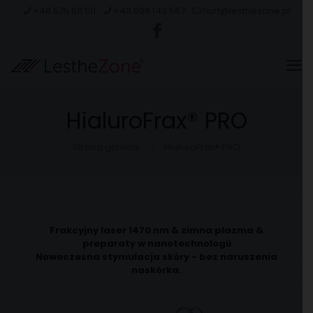
+48 575 611 511
+48 508 143 567
hurt@lesthezone.pl
HialuroFrax® PRO
Strona główna
HialuroFrax® PRO
Frakcyjny laser 1470 nm & zimna plazma &
preparaty w nanotechnologii
Nowoczesna stymulacja skóry - bez naruszenia
naskórka.