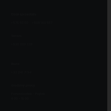
Dział sprzedaży
•
575 611 511
•
508 143 567
Serwis
•
530 333 339
Biuro
•
32 241 71 94
Godziny pracy
Poniedziałek - Piątek
8:00 - 16:00