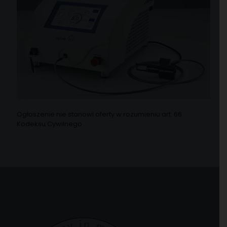
Ogłoszenie nie stanowi oferty w rozumieniu art. 66
Kodeksu Cywilnego