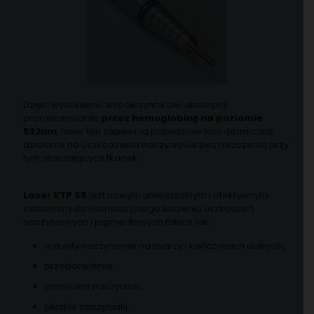
Dzięki wysokiemu współczynnikowi absorpcji
promieniowania
przez hemoglobinę na poziomie
532nm
, laser ten zapewnia prawdziwe foto-termiczne
działanie na uszkodzenia naczyniowe bez niszczenia przy
tym otaczających tkanek.
Laser KTP S5
jest nowym uniwersalnym i efektywnym
systemem do nieinwazyjnego leczenia uszkodzeń
naczyniowych i pigmentowych takich jak:
wykwity naczyniowe na twarzy i kończynach dolnych,
przebarwienia,
czerwone naczyniaki,
płaskie naczyniaki,