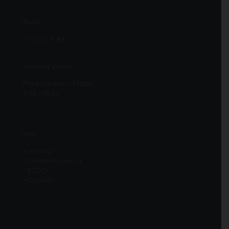
Biuro
•
32 241 71 94
Godziny pracy
Poniedziałek - Piątek
8:00 - 16:00
Info
•
Leasing
•
Dofinansowania
•
RODO
•
Cookies