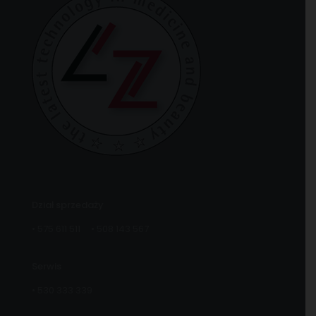
Dział sprzedaży
•
575 611 511
•
508 143 567
Serwis
•
530 333 339