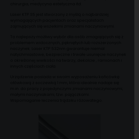
chirurgia, medycyna estetyczna itd.
Laser KTP S5 jest stworzony z myślą o najbardziej
wymagających pacjentach oraz specjalistach
zajmujących się wszelkimi zmianami naczyniowymi.
To najlepszy możliwy wybór dla osób zmagających się z
problemem widocznych, pękniętych lub rozszerzonych
naczynek. Laser KTP 532nm gwarantuje niemal
natychmiastowe, bezpieczne i trwałe usunięcie naczynek
o określonej wielkości na twarzy, dekolcie , ramionach i
innych częściach ciała.
Urządzenie posiada w swoim wyposażeniu końcówkę
ołówkową z soczewką 1 mm, która idealnie nadaje się
m.in. do pracy z pojedynczymi zmianami naczyniowymi,
małymi naczyniakami, tzw. pajączkami.
Wspomaganie leczenia trądziku różowatego.