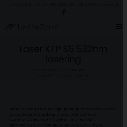
+48 575 611 511
+48 508 143 567
hurt@lesthezone.pl
Laser KTP S5 532nm
lasering
Strona główna
Lasering
Laser KTP S5 532nm lasering
Firma Lasering od 22 lat zajmuje się sprzedażą najwyższej
jakości laserów medycznych na całym świecie,
wykorzystywanych w różnych dziedzinach np.:
dermatologia, proktologia, ginekologia, okulistyka,